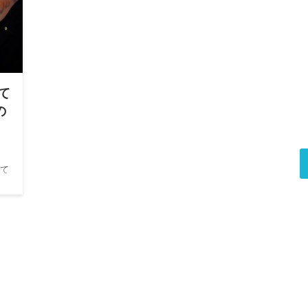
て
の
して
任
まし
奇