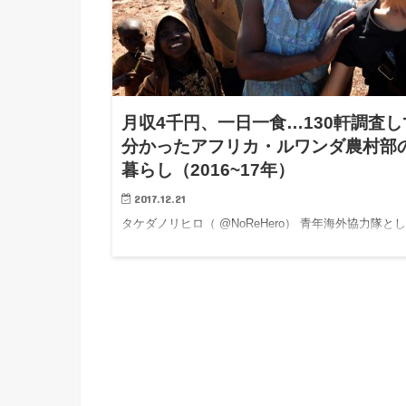
月収4千円、一日一食…130軒調査し
分かったアフリカ・ルワンダ農村部
暮らし（2016~17年）
2017.12.21
タケダノリヒロ（ @NoReHero） 青年海外協力隊と
ルワンダの東部県ルワマガナ郡・ムシャセクターに赴
後、2016年の7月から11月にかけて家庭調査を実施し
た。 ルワンダの目覚ましい経済発展は「アフリカの
跡…