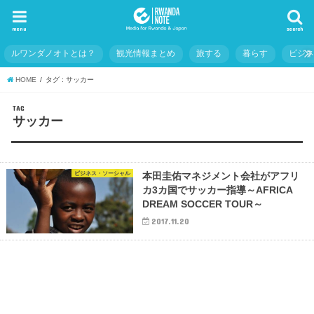
menu
search
ルワンダノオトとは？
観光情報まとめ
旅する
暮らす
ビジ
HOME
タグ : サッカー
TAG
サッカー
ビジネス・ソーシャル
本田圭佑マネジメント会社がアフリ
カ3カ国でサッカー指導～AFRICA
DREAM SOCCER TOUR～
2017.11.20