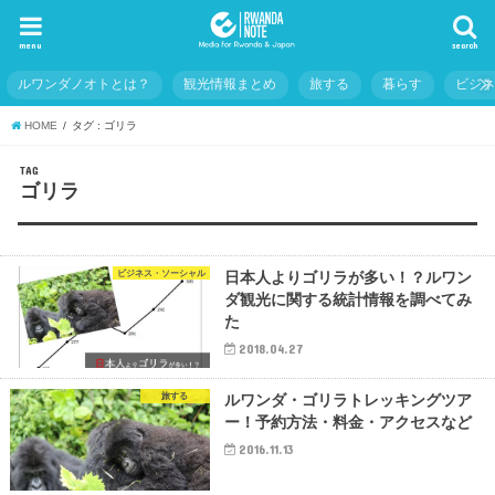
menu
search
ルワンダノオトとは？
観光情報まとめ
旅する
暮らす
ビジ
HOME
タグ : ゴリラ
TAG
ゴリラ
ビジネス・ソーシャル
日本人よりゴリラが多い！？ルワン
ダ観光に関する統計情報を調べてみ
た
2018.04.27
旅する
ルワンダ・ゴリラトレッキングツア
ー！予約方法・料金・アクセスなど
2016.11.13